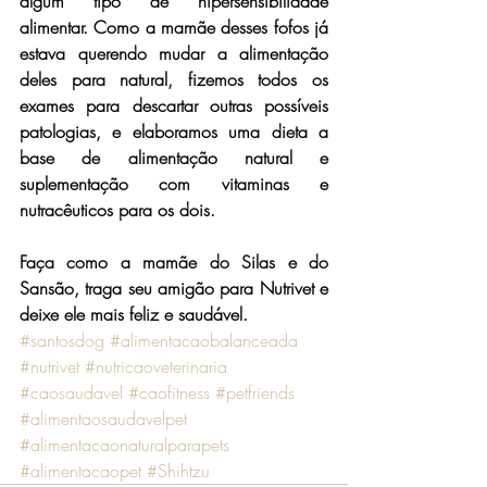
algum tipo de hipersensibilidade 
alimentar. Como a mamãe desses fofos já 
estava querendo mudar a alimentação 
deles para natural, fizemos todos os 
exames para descartar outras possíveis 
patologias, e elaboramos uma dieta a 
base de alimentação natural e 
suplementação com vitaminas e 
nutracêuticos para os dois.
Faça como a mamãe do Silas e do 
Sansão, traga seu amigão para Nutrivet e 
deixe ele mais feliz e saudável.
#santosdog
#alimentacaobalanceada
#nutrivet
#nutricaoveterinaria
#caosaudavel
#caofitness
#petfriends
#alimentaosaudavelpet
#alimentacaonaturalparapets
#alimentacaopet
#Shihtzu