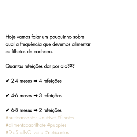
Hoje vamos falar um pouquinho sobre 
qual a frequência que devemos alimentar 
os filhotes de cachorro.
Quantas refeições dar por dia???
✔ 2-4 meses ➡ 4 refeições
✔ 4-6 meses ➡ 3 refeições
✔ 6-8 meses ➡ 2 refeições
#nutricaosantos
#nutrivet
#filhotes
#alimentacaofilhote
#puppies
#DraShellyOliveira
#nutrisantos