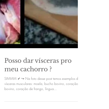
Posso dar vísceras pro