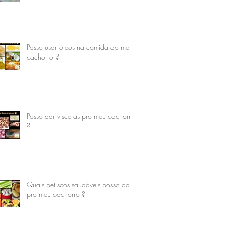
Posso usar óleos na comida do meu
cachorro ?
Posso dar vísceras pro meu cachorro
?
Quais petiscos saudáveis posso dar
pro meu cachorro ?