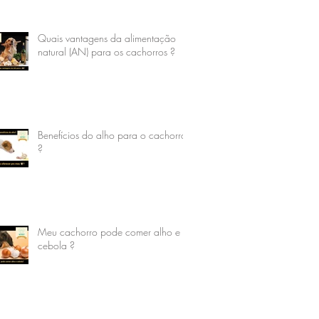
Quais vantagens da alimentação
natural (AN) para os cachorros ?
Benefícios do alho para o cachorro
?
Meu cachorro pode comer alho e
cebola ?