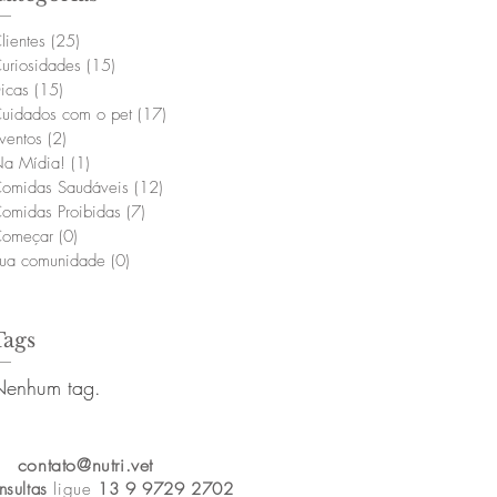
lientes
(25)
25 posts
uriosidades
(15)
15 posts
icas
(15)
15 posts
uidados com o pet
(17)
17 posts
ventos
(2)
2 posts
a Mídia!
(1)
1 post
omidas Saudáveis
(12)
12 posts
omidas Proibidas
(7)
7 posts
omeçar
(0)
0 post
ua comunidade
(0)
0 post
Tags
Nenhum tag.
contato@nutri.vet
nsultas
ligue
13 9 9729 2702