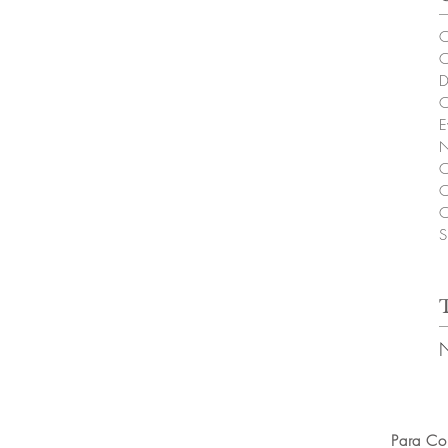
C
C
D
C
E
N
C
C
C
S
Para Co