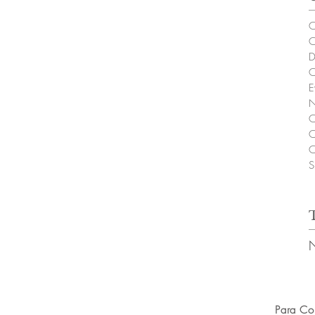
C
C
D
C
E
N
C
C
C
S
Para Co