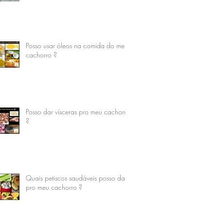
Posso usar óleos na comida do meu
cachorro ?
Posso dar vísceras pro meu cachorro
?
Quais petiscos saudáveis posso dar
pro meu cachorro ?