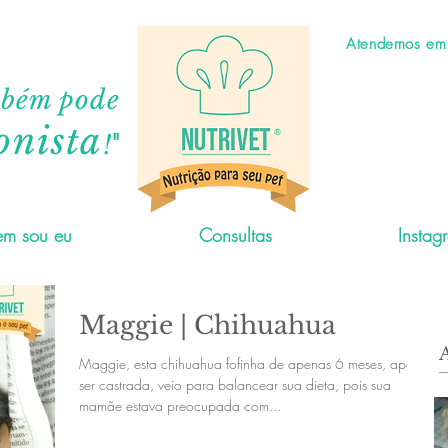
Atendemos em C
mbém pode
onista
"
!
m sou eu
Consultas
Instag
Maggie | Chihuahua
Maggie, esta chihuahua fofinha de apenas 6 meses, após
ser castrada, veio para balancear sua dieta, pois sua
mamãe estava preocupada com...