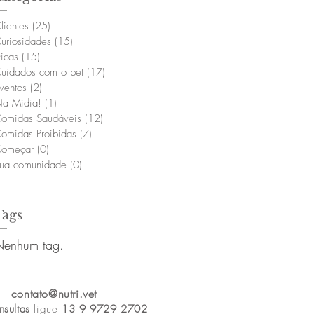
lientes
(25)
25 posts
uriosidades
(15)
15 posts
icas
(15)
15 posts
uidados com o pet
(17)
17 posts
ventos
(2)
2 posts
a Mídia!
(1)
1 post
omidas Saudáveis
(12)
12 posts
omidas Proibidas
(7)
7 posts
omeçar
(0)
0 post
ua comunidade
(0)
0 post
Tags
Nenhum tag.
contato@nutri.vet
nsultas
ligue
13 9 9729 2702