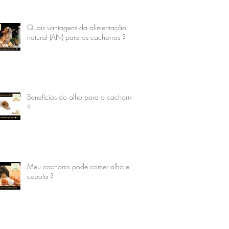
Quais vantagens da alimentação
natural (AN) para os cachorros ?
Benefícios do alho para o cachorro
?
Meu cachorro pode comer alho e
cebola ?