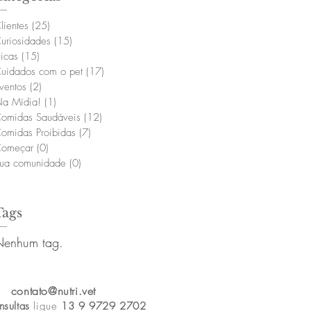
lientes
(25)
25 posts
uriosidades
(15)
15 posts
icas
(15)
15 posts
uidados com o pet
(17)
17 posts
ventos
(2)
2 posts
a Mídia!
(1)
1 post
omidas Saudáveis
(12)
12 posts
omidas Proibidas
(7)
7 posts
omeçar
(0)
0 post
ua comunidade
(0)
0 post
Tags
Nenhum tag.
contato@nutri.vet
nsultas
ligue
13 9 9729 2702