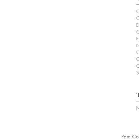
C
C
D
C
E
N
C
C
C
S
Para Co