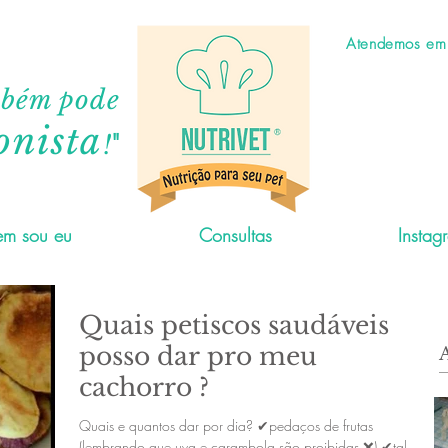
Atendemos em C
mbém pode
onista
"
!
m sou eu
Consultas
Instag
Quais petiscos saudáveis
posso dar pro meu
cachorro ?
Quais e quantos dar por dia? ✔pedaços de frutas
(lembrando que uva e carambola são proibidas ❌) ✔talos