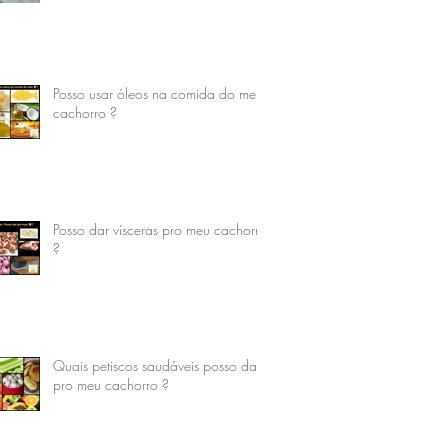
Posso usar óleos na comida do meu
cachorro ?
Posso dar vísceras pro meu cachorro
?
Quais petiscos saudáveis posso dar
pro meu cachorro ?