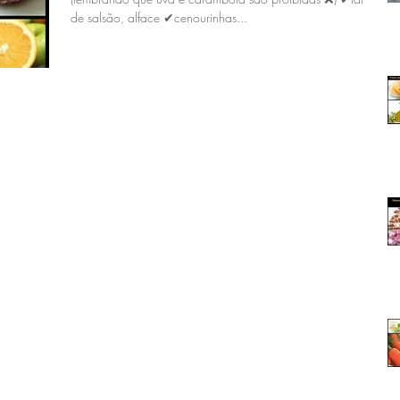
de salsão, alface ✔cenourinhas...