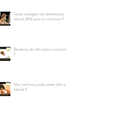
Quais vantagens da alimentação
natural (AN) para os cachorros ?
Benefícios do alho para o cachorro
?
Meu cachorro pode comer alho e
cebola ?