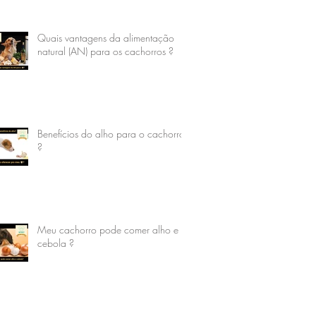
Quais vantagens da alimentação
natural (AN) para os cachorros ?
Benefícios do alho para o cachorro
?
Meu cachorro pode comer alho e
cebola ?