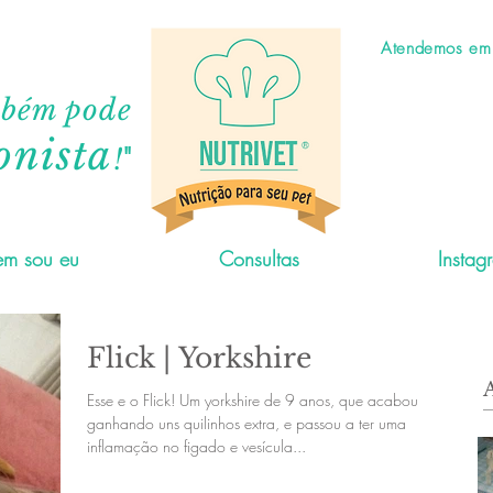
Atendemos em C
mbém pode
onista
"
!
m sou eu
Consultas
Instag
Flick | Yorkshire
Esse e o Flick! Um yorkshire de 9 anos, que acabou
ganhando uns quilinhos extra, e passou a ter uma
inflamação no figado e vesícula...