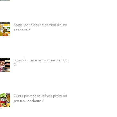
Posso usar óleos na comida do meu
cachorro ?
Posso dar vísceras pro meu cachorro
?
Quais petiscos saudáveis posso dar
pro meu cachorro ?