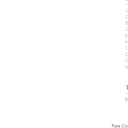
C
C
D
C
E
N
C
C
C
S
Para Co