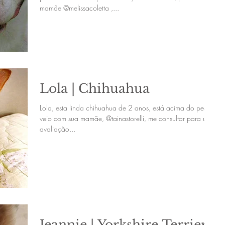
mamãe @melissacoletta ,...
Lola | Chihuahua
Lola, esta linda chihuahua de 2 anos, está acima do peso e
veio com sua mamãe, @tainastorelli, me consultar para uma
avaliação...
Jeannie | Yorkshire Terrier