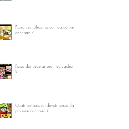
Posso usar óleos na comida do meu
cachorro ?
Posso dar vísceras pro meu cachorro
?
Quais petiscos saudáveis posso dar
pro meu cachorro ?