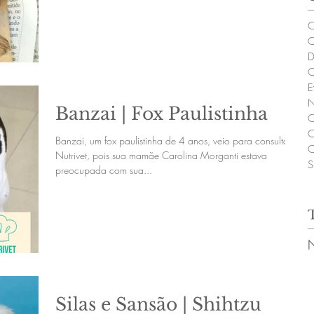
C
C
D
C
E
N
Banzai | Fox Paulistinha
C
C
Banzai, um fox paulistinha de 4 anos, veio para consulta na
C
Nutrivet, pois sua mamãe Carolina Morganti estava
S
preocupada com sua...
Silas e Sansão | Shihtzu