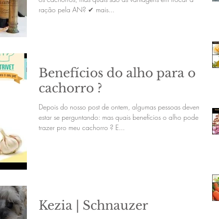
ração pela AN? ✔ mais...
Benefícios do alho para o
cachorro ?
Depois do nosso post de ontem, algumas pessoas devem
estar se perguntando: mas quais benefícios o alho pode
trazer pro meu cachorro ? E...
Kezia | Schnauzer