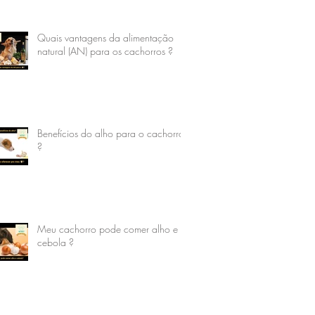
Quais vantagens da alimentação
natural (AN) para os cachorros ?
Benefícios do alho para o cachorro
?
Meu cachorro pode comer alho e
cebola ?