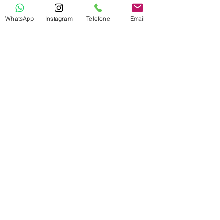
WhatsApp
Instagram
Telefone
Email
Meu cachorro pode comer alho e
cebola ?
Armani | Poodle
Meu cachorro pode comer peixe ?