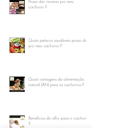
Posso dar vísceras pro meu
cachorro ?
Quais petiscos saudáveis posso dar
pro meu cachorro ?
Quais vantagens da alimentação
natural (AN) para os cachorros ?
Benefícios do alho para o cachorro
?