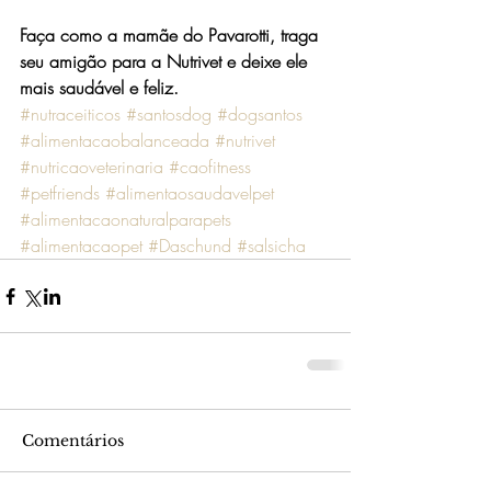
Faça como a mamãe do Pavarotti, traga 
seu amigão para a Nutrivet e deixe ele 
mais saudável e feliz.
#nutraceiticos
#santosdog
#dogsantos
#alimentacaobalanceada
#nutrivet
#nutricaoveterinaria
#caofitness
#petfriends
#alimentaosaudavelpet
#alimentacaonaturalparapets
#alimentacaopet
#Daschund
#salsicha
Comentários