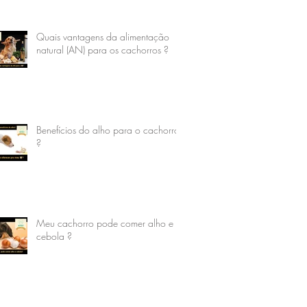
Quais vantagens da alimentação
natural (AN) para os cachorros ?
Benefícios do alho para o cachorro
?
Meu cachorro pode comer alho e
cebola ?