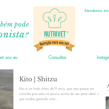
Atendemos em C
mbém pode
onista
"
!
m sou eu
Consultas
Instag
Kito | Shitzu
Kito e um lindo shitzu de 9 anos, que veio passar em
consulta pois esta um pouco acima do seu peso ideal, o
que acaba gerando uma...