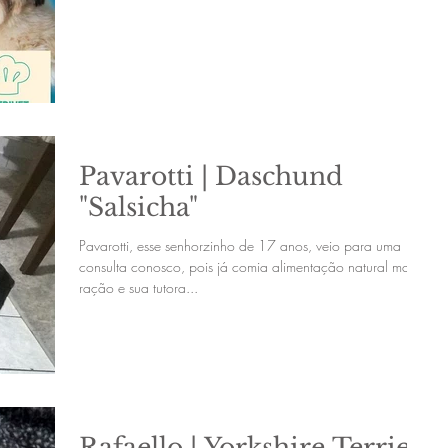
Pavarotti | Daschund
"Salsicha"
Pavarotti, esse senhorzinho de 17 anos, veio para uma
consulta conosco, pois já comia alimentação natural mais a
ração e sua tutora...
Rafaello | Yorkshire Terrier