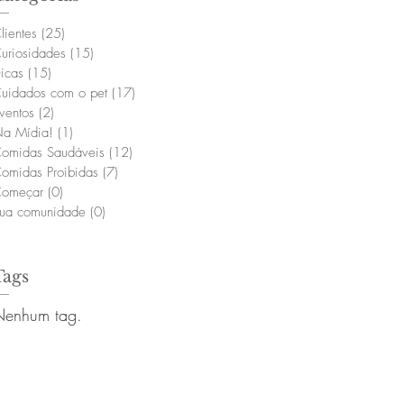
lientes
(25)
25 posts
uriosidades
(15)
15 posts
icas
(15)
15 posts
uidados com o pet
(17)
17 posts
ventos
(2)
2 posts
a Mídia!
(1)
1 post
omidas Saudáveis
(12)
12 posts
omidas Proibidas
(7)
7 posts
omeçar
(0)
0 post
ua comunidade
(0)
0 post
Tags
Nenhum tag.