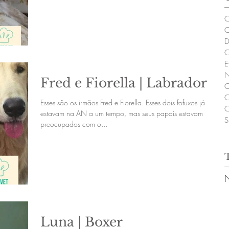
C
C
D
C
E
N
Fred e Fiorella | Labrador
C
C
Esses são os irmãos Fred e Fiorella. Esses dois fofuxos já
C
estavam na AN a um tempo, mas seus papais estavam
S
preocupados com o...
Luna | Boxer