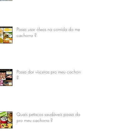
Posso usar óleos na comida do meu
cachorro ?
Posso dar vísceras pro meu cachorro
?
Quais petiscos saudáveis posso dar
pro meu cachorro ?