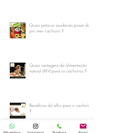
Quais petiscos saudáveis posso dar
pro meu cachorro ?
Quais vantagens da alimentação
natural (AN) para os cachorros ?
Benefícios do alho para o cachorro
?
WhatsApp
Instagram
Telefone
Email