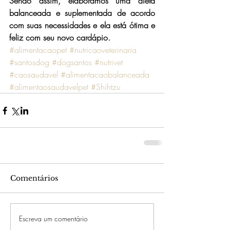
Sendo assim, elaboramos uma dieta 
balanceada e suplementada de acordo 
com suas necessidades e ela está ótima e 
feliz com seu novo cardápio.
#alimentacaopet
#nutricaoveterinaria
#santosdog
#dogsantos
#nutrivet
#caosaudavel
#alimentacaobalanceada
#alimentaosaudavelpet
#Shihtzu
Comentários
Escreva um comentário