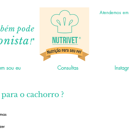
Atendemos em C
mbém pode
onista
"
!
m sou eu
Consultas
Instag
 para o cachorro ?
umas 
 
zer 