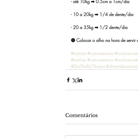
- até 10kg ➡ 0.5cm a 1cm/dia
- 10 a 20kg ➡ 1/4 de dente/dia
- 20 a 35kg ➡ 1/2 dente/dia 
🔴 Colocar o alho na hora de servir 
#nutrivet
#nutrivetsantos
#nutricaovete
#nutrivet
#nutrivetsantos
#nutricaovete
#DraShellyOliveira
#alimentacaonatu
Comentários