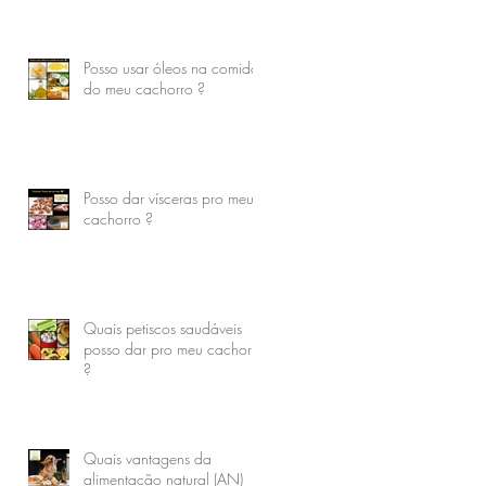
Posso usar óleos na comida
do meu cachorro ?
Posso dar vísceras pro meu
cachorro ?
Quais petiscos saudáveis
posso dar pro meu cachorro
?
Quais vantagens da
alimentação natural (AN)