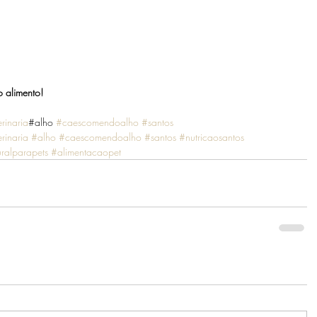
o alimento!
rinaria
#alho 
#caescomendoalho
#santos
rinaria
#alho
#caescomendoalho
#santos
#nutricaosantos
ralparapets
#alimentacaopet