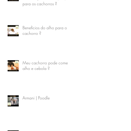
para os cachorros ?
Benefícios do alho para o
cachorro ?
Meu cachorro pode comer
alho e cebola ?
Armani | Poodle