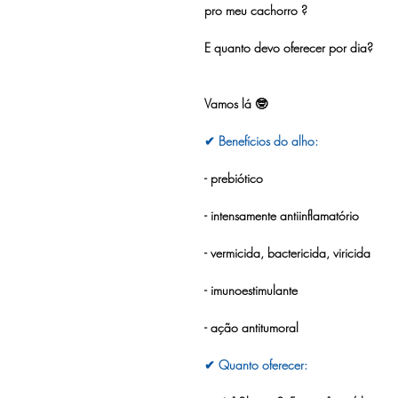
pro meu cachorro ? 
E quanto devo oferecer por dia?
Vamos lá 🤓 
✔ Benefícios do alho:
- prebiótico
- intensamente antiinflamatório
- vermicida, bactericida, viricida
- imunoestimulante
- ação antitumoral 
✔ Quanto oferecer: